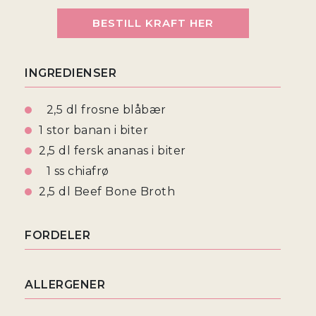
BESTILL KRAFT HER
INGREDIENSER
2,5 dl frosne blåbær
1 stor banan i biter
2,5 dl fersk ananas i biter
1 ss chiafrø
2,5 dl Beef Bone Broth
FORDELER
ALLERGENER