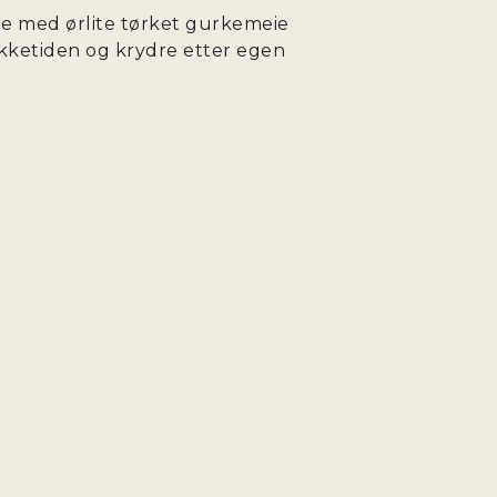
re med ørlite tørket gurkemeie
rekketiden og krydre etter egen