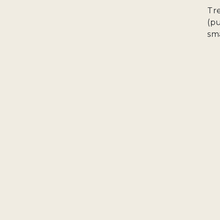
Tr
(pu
sm