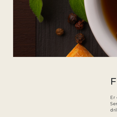
F
Er 
Sen
dr